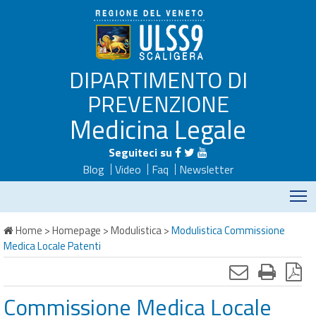
DIPARTIMENTO DI
PREVENZIONE
Medicina Legale
Seguiteci su
Blog
Video
Faq
Newsletter
M
Home
>
Homepage
>
Modulistica
>
Modulistica Commissione
Medica Locale Patenti
Commissione Medica Locale