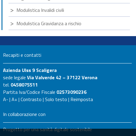
Modulistica Invalidi civili
Modulistica Gravidanza a rischio
Recapiti e contatti
Azienda Ulss 9 Scaligera
sede legale
Via Valverde 42 – 37122 Verona
tel.
0458075511
Partita Iva/Codice Fiscale
02573090236
A-
|
A+
|
Contrasto
|
Solo testo
|
Reimposta
In collaborazione con
Progetto per una sanità digitale sostenibile